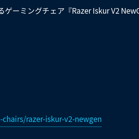
ーミングチェア『Razer Iskur V2 
-chairs/razer-iskur-v2-newgen